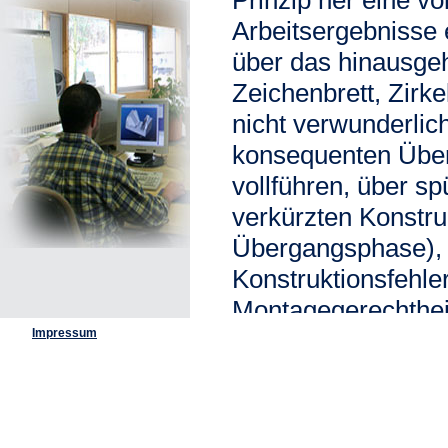
Prinzip her eine v
Arbeitsergebnisse 
über das hinausge
Zeichenbrett, Zirke
nicht verwunderli
konsequenten Über
vollführen, über sp
verkürzten Konstru
Übergangsphase), 
Konstruktionsfehle
Montagegerechtheit
Impressum
CAD-Systeme biete
(insbesondere von
Betriebsablauf wei
Trägheitsmomentbe